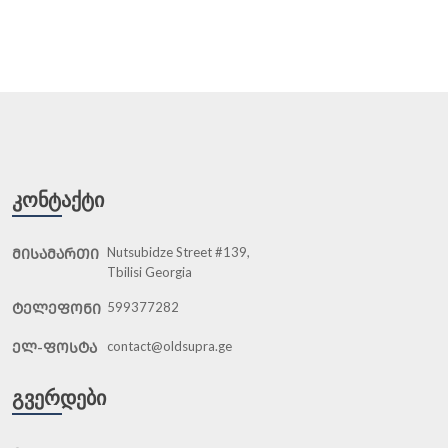
ᲙᲝᲜᲢᲐᲥᲢᲘ
Nutsubidze Street #139,
ᲛᲘᲡᲐᲛᲐᲠᲗᲘ
Tbilisi Georgia
599377282
ᲢᲔᲚᲔᲤᲝᲜᲘ
contact@oldsupra.ge
ᲔᲚ-ᲤᲝᲡᲢᲐ
ᲒᲕᲔᲠᲓᲔᲑᲘ