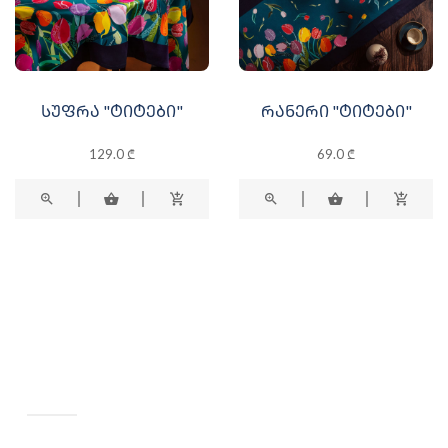
ᲡᲣᲤᲠᲐ "ᲢᲘᲢᲔᲑᲘ"
ᲠᲐᲜᲔᲠᲘ "ᲢᲘᲢᲔᲑᲘ"
129.0 ₾
69.0 ₾