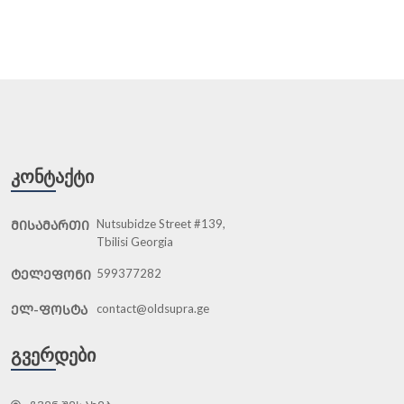
ᲙᲝᲜᲢᲐᲥᲢᲘ
Nutsubidze Street #139,
ᲛᲘᲡᲐᲛᲐᲠᲗᲘ
Tbilisi Georgia
599377282
ᲢᲔᲚᲔᲤᲝᲜᲘ
contact@oldsupra.ge
ᲔᲚ-ᲤᲝᲡᲢᲐ
ᲒᲕᲔᲠᲓᲔᲑᲘ