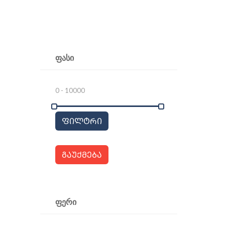
ᲤᲐᲡᲘ
ᲤᲘᲚᲢᲠᲘ
ᲒᲐᲣᲥᲛᲔᲑᲐ
ᲤᲔᲠᲘ