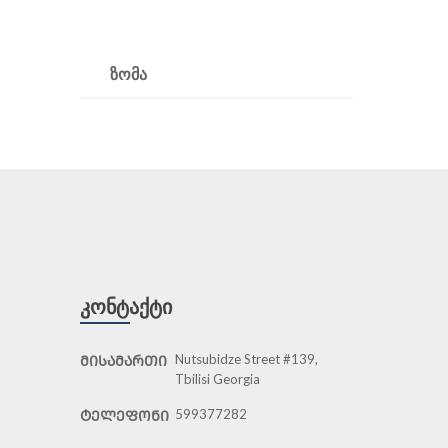
ᲖᲝᲛᲐ
ᲙᲝᲜᲢᲐᲥᲢᲘ
Nutsubidze Street #139,
ᲛᲘᲡᲐᲛᲐᲠᲗᲘ
Tbilisi Georgia
599377282
ᲢᲔᲚᲔᲤᲝᲜᲘ