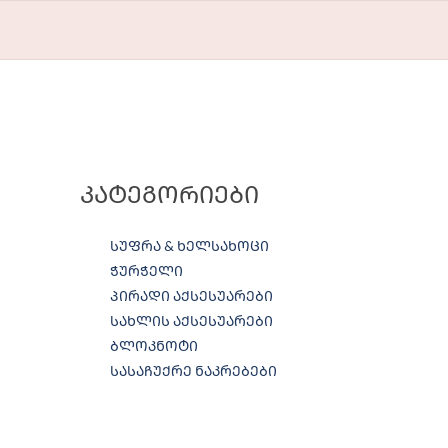
ᲙᲐᲢᲔᲒᲝᲠᲘᲔᲑᲘ
ᲡᲣᲤᲠᲐ & ᲮᲔᲚᲡᲐᲮᲝᲪᲘ
ᲭᲣᲠᲭᲔᲚᲘ
ᲞᲘᲠᲐᲓᲘ ᲐᲥᲡᲔᲡᲣᲐᲠᲔᲑᲘ
ᲡᲐᲮᲚᲘᲡ ᲐᲥᲡᲔᲡᲣᲐᲠᲔᲑᲘ
ᲑᲚᲝᲙᲜᲝᲢᲘ
ᲡᲐᲡᲐᲩᲣᲥᲠᲔ ᲜᲐᲙᲠᲔᲑᲔᲑᲘ