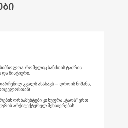
ᲔᲑᲘ
Ს ᲡᲘᲛᲑᲝᲚᲝᲐ, ᲠᲝᲛᲔᲚᲘᲪ ᲮᲐᲜᲫᲗᲘᲡ ᲢᲐᲫᲠᲘᲡ
 ᲓᲐ ᲛᲘᲡᲢᲘᲣᲠᲘ.
ᲓᲐᲠᲩᲔᲜᲘᲚ ᲙᲕᲐᲚᲡ ᲐᲡᲐᲮᲐᲕᲡ — ᲓᲠᲝᲘᲡ ᲜᲘᲨᲐᲜᲡ,
ᲐᲠᲗᲕᲔᲚᲝᲡᲗᲐᲜ!
ᲐᲫᲠᲔᲑᲘᲡ ᲝᲠᲜᲐᲛᲔᲜᲢᲔᲑᲘ ᲙᲘ ᲡᲣᲤᲠᲐ „ᲢᲐᲝᲡ“ ᲔᲠᲗ
ᲣᲠᲘᲡ ᲐᲠᲥᲘᲢᲔᲥᲢᲣᲠᲣᲚ ᲛᲔᲮᲡᲘᲔᲠᲔᲑᲐᲡ