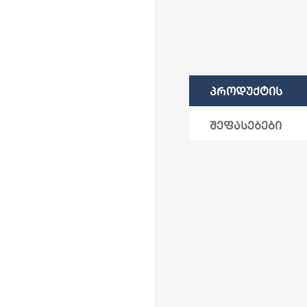
ᲞᲠᲝᲓᲣᲥᲢᲘᲡ
ᲐᲦᲬᲔᲠᲐ
ᲨᲔᲤᲐᲡᲔᲑᲔᲑᲘ