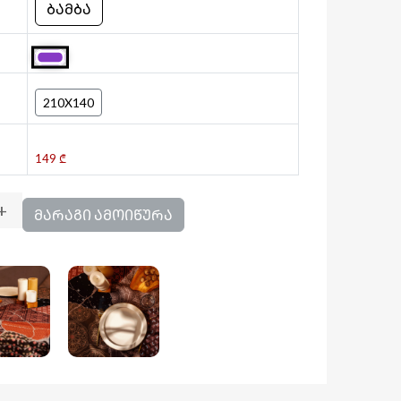
ᲑᲐᲛᲑᲐ
210X140
149 ₾
+
ᲛᲐᲠᲐᲒᲘ ᲐᲛᲝᲘᲬᲣᲠᲐ