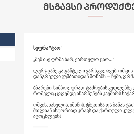
ᲛᲡᲒᲐᲕᲡᲘ ᲞᲠᲝᲓᲣᲥᲢ
ᲡᲣᲤᲠᲐ "ᲢᲐᲝ"
„ᲨᲔᲜ ᲘᲡᲔ ᲦᲠᲛᲐ ᲮᲐᲠ, ᲥᲐᲠᲗᲣᲚᲝ ᲪᲐᲝ…“
ᲚᲣᲠᲯ ᲪᲐᲖᲔ ᲒᲐᲤᲐᲜᲢᲣᲚᲘ ᲕᲐᲠᲡᲙᲕᲚᲐᲕᲔᲑᲘ ᲘᲛ ᲪᲘ
ᲓᲐᲜᲒᲠᲔᲣᲚᲘ ᲒᲣᲛᲑᲐᲗᲘᲓᲐᲜ ᲛᲝᲩᲐᲜᲡ — ᲩᲣᲛᲘ, ᲦᲠᲛᲐ
ᲑᲖᲐᲠᲔᲑᲘ, ᲡᲘᲛᲑᲝᲚᲣᲠᲐᲓ, ᲢᲐᲫᲠᲔᲑᲘᲡ ᲙᲔᲓᲚᲔᲑᲖᲔ 
ᲠᲝᲛᲔᲚᲘᲪ ᲓᲦᲔᲛᲓᲔ ᲘᲜᲐᲠᲩᲣᲜᲔᲑᲡ ᲙᲐᲕᲨᲘᲠᲡ ᲡᲐᲥ
ᲝᲨᲙᲘᲡ, ᲮᲐᲮᲣᲚᲘᲡ, ᲘᲨᲮᲜᲘᲡ, ᲢᲑᲔᲗᲘᲡᲐ ᲓᲐ ᲑᲐᲜᲐᲡ Ტ
ᲛᲗᲚᲘᲐᲜ ᲘᲡᲢᲝᲠᲘᲐᲓ ᲙᲠᲐᲕᲡ ᲓᲐ ᲥᲐᲠᲗᲣᲚᲘ ᲙᲣᲚᲢ
ᲐᲪᲝᲪᲮᲚᲔᲑᲡ!