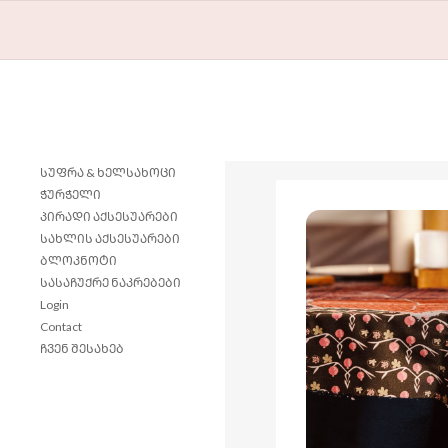
ᲡᲣᲤᲠᲐ & ᲮᲔᲚᲡᲐᲮᲝᲪᲘ
ᲭᲣᲠᲭᲔᲚᲘ
ᲞᲘᲠᲐᲓᲘ ᲐᲥᲡᲔᲡᲣᲐᲠᲔᲑᲘ
ᲡᲐᲮᲚᲘᲡ ᲐᲥᲡᲔᲡᲣᲐᲠᲔᲑᲘ
ᲑᲚᲝᲙᲜᲝᲢᲘ
ᲡᲐᲡᲐᲩᲣᲥᲠᲔ ᲜᲐᲙᲠᲔᲑᲔᲑᲘ
Login
Contact
ᲩᲕᲔᲜ ᲨᲔᲡᲐᲮᲔᲑ