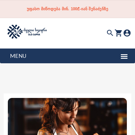
უფასო მიწოდება მინ. 100₾-იან შენაძენზე