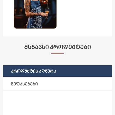
ᲛᲡᲒᲐᲕᲡᲘ ᲞᲠᲝᲓᲣᲥᲢᲔᲑᲘ
ᲞᲠᲝᲓᲣᲥᲢᲘᲡ ᲐᲦᲬᲔᲠᲐ
ᲨᲔᲤᲐᲡᲔᲑᲔᲑᲘ