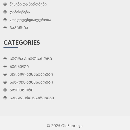
წესები და პირობები
დაბრუნება
კონფიდენციალურობა
ᲕᲐᲙᲐᲜᲡᲘᲐ
CATEGORIES
ᲡᲣᲤᲠᲐ & ᲮᲔᲚᲡᲐᲮᲝᲪᲘ
ᲭᲣᲠᲭᲔᲚᲘ
ᲞᲘᲠᲐᲓᲘ ᲐᲥᲡᲔᲡᲣᲐᲠᲔᲑᲘ
ᲡᲐᲮᲚᲘᲡ ᲐᲥᲡᲔᲡᲣᲐᲠᲔᲑᲘ
ᲑᲚᲝᲙᲜᲝᲢᲘ
ᲡᲐᲡᲐᲩᲣᲥᲠᲔ ᲜᲐᲙᲠᲔᲑᲔᲑᲘ
©
2025 OldSupra.ge.