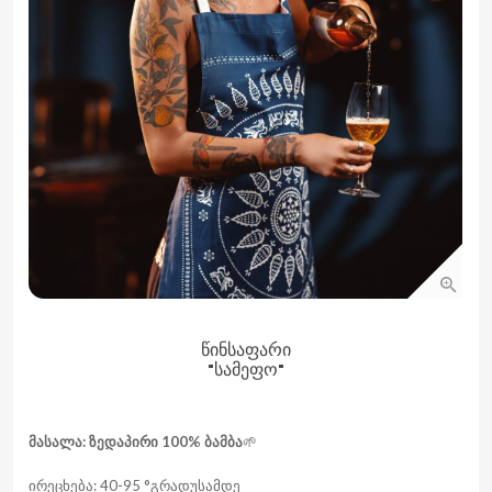
ᲬᲘᲜᲡᲐᲤᲐᲠᲘ
"ᲡᲐᲛᲔᲤᲝ"
მასალა:
ზედაპირი 100% ბამბა
🌱
ირეცხება: 40-95 °გრადუსამდე