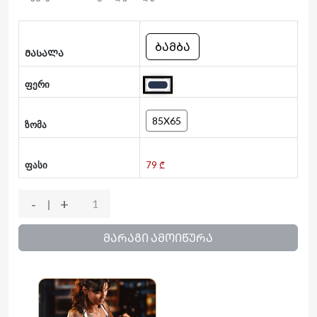
ᲑᲐᲛᲑᲐ
ᲛᲐᲡᲐᲚᲐ
ფერი
85X65
ზომა
ფასი
79 ₾
-
+
ᲛᲐᲠᲐᲒᲘ ᲐᲛᲝᲘᲬᲣᲠᲐ