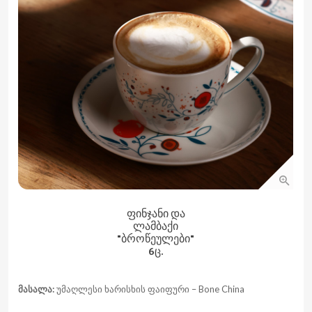
ᲤᲘᲜᲯᲐᲜᲘ ᲓᲐ
ᲚᲐᲛᲑᲐᲥᲘ
"ᲑᲠᲝᲬᲔᲣᲚᲔᲑᲘ"
6Ც.
მასალა:
უმაღლესი ხარისხის ფაიფური – Bone China