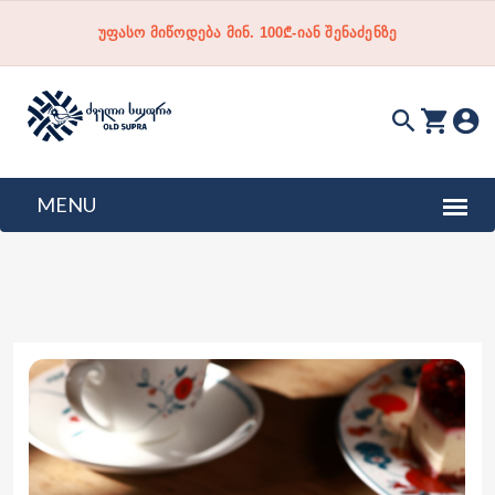
უფასო მიწოდება მინ. 100₾-იან შენაძენზე