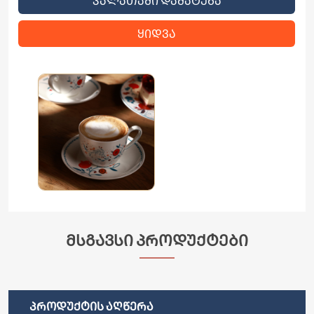
ᲙᲐᲚᲐᲗᲐᲨᲘ ᲓᲐᲛᲐᲢᲔᲑᲐ
ᲧᲘᲓᲕᲐ
ᲛᲡᲒᲐᲕᲡᲘ ᲞᲠᲝᲓᲣᲥᲢᲔᲑᲘ
ᲞᲠᲝᲓᲣᲥᲢᲘᲡ ᲐᲦᲬᲔᲠᲐ