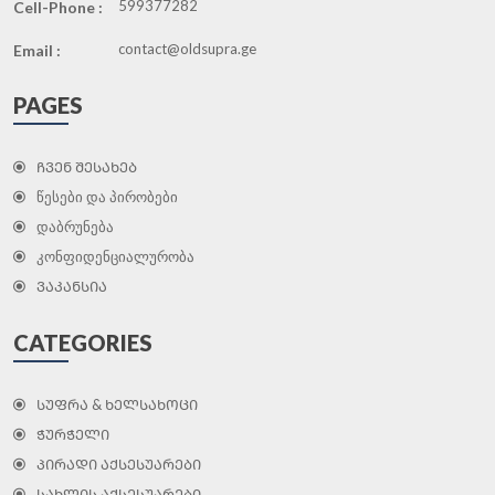
599377282
Cell-Phone :
contact@oldsupra.ge
Email :
PAGES
ᲩᲕᲔᲜ ᲨᲔᲡᲐᲮᲔᲑ
წესები და პირობები
დაბრუნება
კონფიდენციალურობა
ᲕᲐᲙᲐᲜᲡᲘᲐ
CATEGORIES
ᲡᲣᲤᲠᲐ & ᲮᲔᲚᲡᲐᲮᲝᲪᲘ
ᲭᲣᲠᲭᲔᲚᲘ
ᲞᲘᲠᲐᲓᲘ ᲐᲥᲡᲔᲡᲣᲐᲠᲔᲑᲘ
ᲡᲐᲮᲚᲘᲡ ᲐᲥᲡᲔᲡᲣᲐᲠᲔᲑᲘ