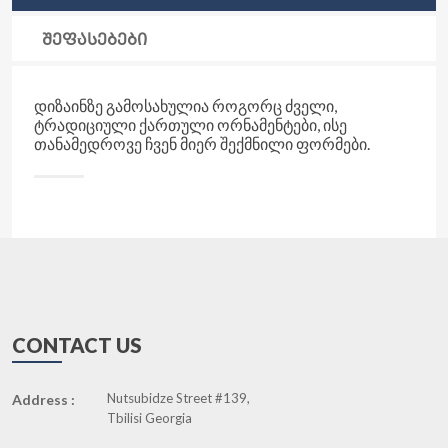
ᲨᲔᲤᲐᲡᲔᲑᲔᲑᲘ
ᲓᲘᲖᲐᲘᲜᲖᲔ ᲒᲐᲛᲝᲡᲐᲮᲣᲚᲘᲐ ᲠᲝᲒᲝᲠᲪ ᲫᲕᲔᲚᲘ,
ᲢᲠᲐᲓᲘᲪᲘᲣᲚᲘ ᲥᲐᲠᲗᲣᲚᲘ ᲝᲠᲜᲐᲛᲔᲜᲢᲔᲑᲘ, ᲘᲡᲔ
ᲗᲐᲜᲐᲛᲔᲓᲠᲝᲕᲔ ᲩᲕᲔᲜ ᲛᲘᲔᲠ ᲨᲔᲥᲛᲜᲘᲚᲘ ᲤᲝᲠᲛᲔᲑᲘ.
CONTACT US
Nutsubidze Street #139,
Address :
Tbilisi Georgia