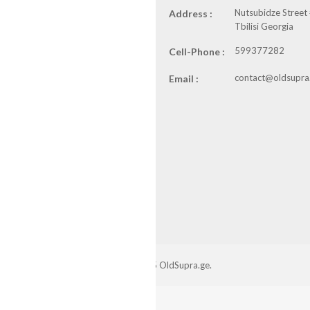
Nutsubidze Street
Address :
Tbilisi Georgia
599377282
Cell-Phone :
contact@oldsupra
Email :
©
2025 OldSupra.ge.