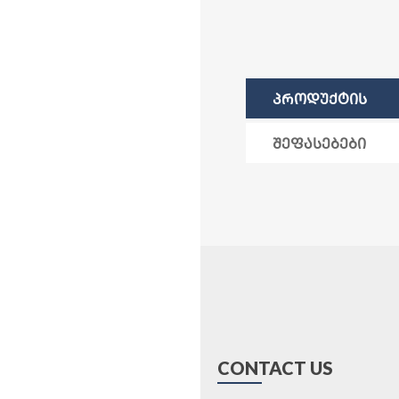
ᲞᲠᲝᲓᲣᲥᲢᲘᲡ
ᲐᲦᲬᲔᲠᲐ
ᲨᲔᲤᲐᲡᲔᲑᲔᲑᲘ
CONTACT US