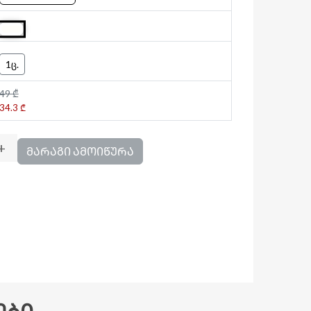
1ც.
49 ₾
34.3 ₾
+
ᲛᲐᲠᲐᲒᲘ ᲐᲛᲝᲘᲬᲣᲠᲐ
ᲔᲑᲘ