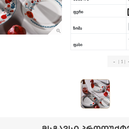
ფერი
ზომა
ფასი
-
ᲛᲡᲒᲐᲕᲡᲘ ᲞᲠᲝᲓᲣᲥᲢ