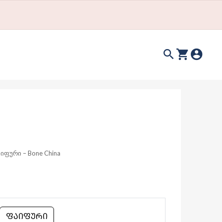
ფური – Bone China
ᲤᲐᲘᲤᲣᲠᲘ