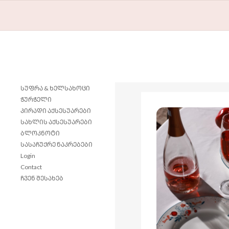
ᲡᲣᲤᲠᲐ & ᲮᲔᲚᲡᲐᲮᲝᲪᲘ
ᲭᲣᲠᲭᲔᲚᲘ
ᲞᲘᲠᲐᲓᲘ ᲐᲥᲡᲔᲡᲣᲐᲠᲔᲑᲘ
ᲡᲐᲮᲚᲘᲡ ᲐᲥᲡᲔᲡᲣᲐᲠᲔᲑᲘ
ᲑᲚᲝᲙᲜᲝᲢᲘ
ᲡᲐᲡᲐᲩᲣᲥᲠᲔ ᲜᲐᲙᲠᲔᲑᲔᲑᲘ
Login
Contact
ᲩᲕᲔᲜ ᲨᲔᲡᲐᲮᲔᲑ