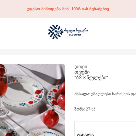
უფასო მიწოდება მინ. 100₾-იან შენაძენზე
ᲓᲘᲓᲘ
ᲗᲔᲤᲨᲘ
“ᲑᲠᲝᲬᲔᲣᲚᲔᲑᲘ”
მასალა:
უმაღლესი ხარისხის ფაი
ზომა:
27 სმ.
ᲛᲐᲡᲐᲚᲐ