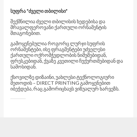
ᲡᲣᲤᲠᲐ “ᲫᲕᲔᲚᲘ ᲗᲑᲘᲚᲘᲡᲘ”
ᲨᲔᲥᲛᲜᲘᲚᲘᲐ ᲫᲕᲔᲚᲘ ᲗᲑᲘᲚᲘᲡᲘᲡ ᲮᲔᲓᲔᲑᲘᲡᲐ ᲓᲐ
ᲛᲠᲐᲕᲐᲚᲤᲔᲠᲝᲕᲐᲜᲘ ᲥᲐᲠᲗᲣᲚᲘ ᲝᲠᲜᲐᲛᲔᲜᲢᲘᲡ
ᲨᲗᲐᲒᲝᲜᲔᲑᲘᲗ.
ᲒᲐᲛᲝᲧᲔᲜᲔᲑᲣᲚᲘᲐ ᲠᲝᲒᲝᲠᲪ ᲚᲣᲠᲯᲘ ᲡᲣᲤᲠᲘᲡ
ᲝᲠᲜᲐᲛᲔᲜᲢᲔᲑᲘ, ᲘᲡᲔ ᲤᲠᲐᲒᲛᲔᲜᲢᲔᲑᲘ ᲣᲫᲕᲔᲚᲔᲡᲘ
ᲥᲐᲠᲗᲣᲚᲘ ᲝᲥᲠᲝᲛᲭᲔᲓᲚᲝᲑᲘᲡ ᲜᲘᲛᲣᲨᲔᲑᲘᲓᲐᲜ,
ᲤᲠᲔᲡᲙᲔᲑᲘᲓᲐᲜ, ᲥᲕᲐᲖᲔ ᲙᲕᲔᲗᲘᲚᲘ ᲩᲣᲥᲣᲠᲗᲛᲔᲑᲘᲓᲐᲜ ᲓᲐ
ᲡᲐᲛᲝᲡᲘᲓᲐᲜ.
ᲥᲡᲝᲕᲘᲚᲖᲔ ᲓᲘᲖᲐᲘᲜᲘ, ᲣᲐᲮᲚᲔᲡᲘ ᲢᲔᲥᲜᲝᲚᲝᲒᲘᲣᲠᲘ
ᲛᲔᲗᲝᲓᲘᲡ – DIRECT PRINTING ᲒᲐᲛᲝᲧᲔᲜᲔᲑᲘᲗ
ᲘᲑᲔᲭᲓᲔᲑᲐ, ᲠᲐᲪ ᲒᲐᲛᲝᲠᲘᲪᲮᲐᲕᲡ ᲕᲘᲖᲣᲐᲚᲣᲠ ᲮᲐᲠᲕᲔᲖᲡ.