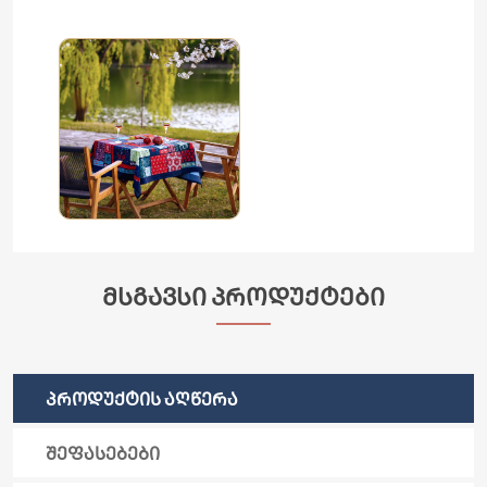
ᲛᲡᲒᲐᲕᲡᲘ ᲞᲠᲝᲓᲣᲥᲢᲔᲑᲘ
ᲞᲠᲝᲓᲣᲥᲢᲘᲡ ᲐᲦᲬᲔᲠᲐ
ᲨᲔᲤᲐᲡᲔᲑᲔᲑᲘ