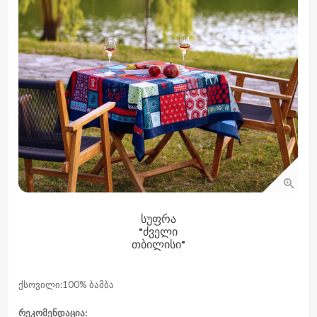
ᲡᲣᲤᲠᲐ
"ᲫᲕᲔᲚᲘ
ᲗᲑᲘᲚᲘᲡᲘ"
ქსოვილი:100% ბამბა
რეკომენდაცია: