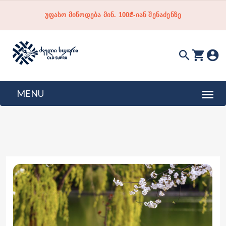
უფასო მიწოდება მინ. 100₾-იან შენაძენზე